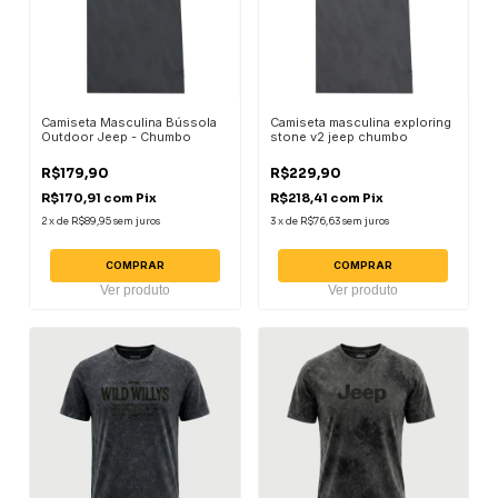
Camiseta Masculina Bússola
Camiseta masculina exploring
Outdoor Jeep - Chumbo
stone v2 jeep chumbo
R$179,90
R$229,90
R$170,91
com
Pix
R$218,41
com
Pix
2
x
de
R$89,95
sem juros
3
x
de
R$76,63
sem juros
COMPRAR
COMPRAR
Ver produto
Ver produto