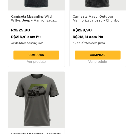
Camiseta Masculina Wild
Camiseta Masc. Outdoor
Willys Jeep - Marmorizada
Marmorizada Jeep - Chumbo
Chumbo
R$229,90
R$229,90
R$218,41
com
Pix
R$218,41
com
Pix
3
x
de
R$76,63
sem juros
3
x
de
R$76,63
sem juros
COMPRAR
COMPRAR
Ver produto
Ver produto
Camiseta Masculina Renegade