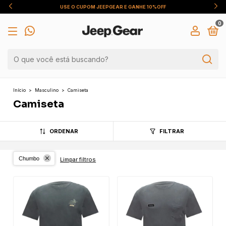
USE O CUPOM JEEPGEAR E GANHE 10%OFF
0
Início
>
Masculino
>
Camiseta
Camiseta
ORDENAR
FILTRAR
Chumbo
Limpar filtros