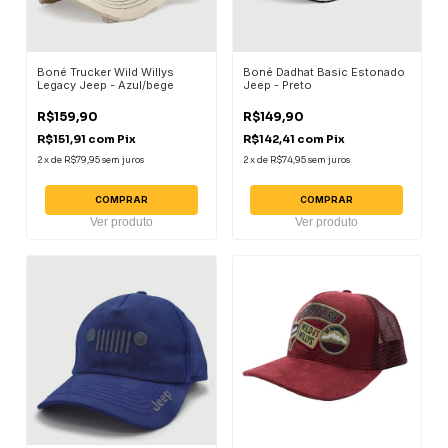
Boné Trucker Wild Willys
Boné Dadhat Basic Estonado
Legacy Jeep - Azul/bege
Jeep - Preto
R$159,90
R$149,90
R$151,91
com
Pix
R$142,41
com
Pix
2
x
de
R$79,95
sem juros
2
x
de
R$74,95
sem juros
COMPRAR
COMPRAR
Ver produto
Ver produto