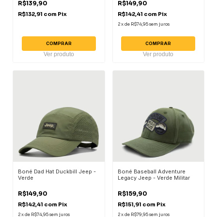
R$139,90
R$149,90
R$132,91
com
Pix
R$142,41
com
Pix
2
x
de
R$74,95
sem juros
COMPRAR
COMPRAR
Ver produto
Ver produto
Boné Dad Hat Duckbill Jeep -
Boné Baseball Adventure
Verde
Legacy Jeep - Verde Militar
R$149,90
R$159,90
R$142,41
com
Pix
R$151,91
com
Pix
2
x
de
R$74,95
sem juros
2
x
de
R$79,95
sem juros