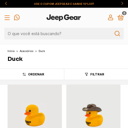
USE O CUPOM JEEPGEAR E GANHE 10%OFF
0
Início
>
Acessórios
>
Duck
Duck
ORDENAR
FILTRAR