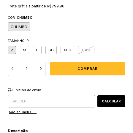
Frete grátis
a partir de
R$799,90
COR:
CHUMBO
CHUMBO
TAMANHO:
P
P
M
G
GG
XGG
XGGG
Entregas para o CEP:
ALTERAR CEP
Meios de envio
CALCULAR
Não sei meu CEP
Descrição