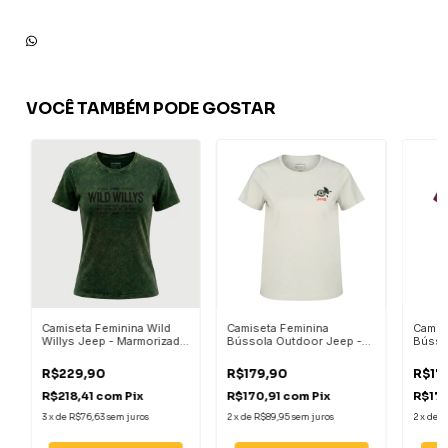
VOCÊ TAMBÉM PODE GOSTAR
c
Camiseta Feminina Wild
Camiseta Feminina
Camis
Willys Jeep - Marmorizada
Bússola Outdoor Jeep -
Bússo
Verde Militar
Areia
Bordô
R$229,90
R$179,90
R$17
R$218,41
com
Pix
R$170,91
com
Pix
R$170
3
x
de
R$76,63
sem juros
2
x
de
R$89,95
sem juros
2
x
de
R