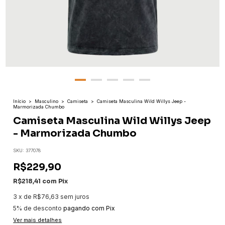
Início
>
Masculino
>
Camiseta
>
Camiseta Masculina Wild Willys Jeep -
Marmorizada Chumbo
Camiseta Masculina Wild Willys Jeep
- Marmorizada Chumbo
SKU:
377078
R$229,90
R$218,41
com
Pix
3
x
de
R$76,63
sem juros
5% de desconto
pagando com Pix
Ver mais detalhes