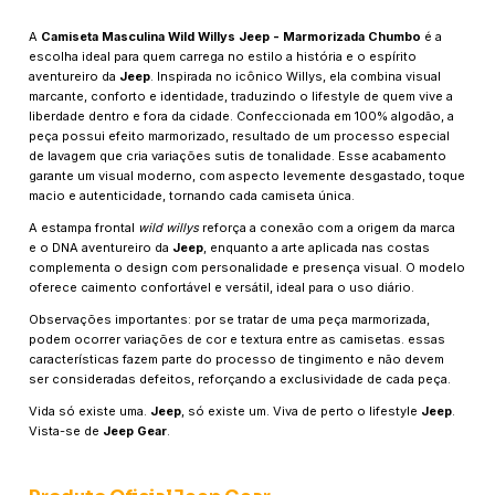
A
Camiseta Masculina Wild Willys Jeep - Marmorizada Chumbo
é a
escolha ideal para quem carrega no estilo a história e o espírito
aventureiro da
Jeep
. Inspirada no icônico Willys, ela combina visual
marcante, conforto e identidade, traduzindo o lifestyle de quem vive a
liberdade dentro e fora da cidade. Confeccionada em 100% algodão, a
peça possui efeito marmorizado, resultado de um processo especial
de lavagem que cria variações sutis de tonalidade. Esse acabamento
garante um visual moderno, com aspecto levemente desgastado, toque
macio e autenticidade, tornando cada camiseta única.
A estampa frontal
wild willys
reforça a conexão com a origem da marca
e o DNA aventureiro da
Jeep
, enquanto a arte aplicada nas costas
complementa o design com personalidade e presença visual. O modelo
oferece caimento confortável e versátil, ideal para o uso diário.
Observações importantes: por se tratar de uma peça marmorizada,
podem ocorrer variações de cor e textura entre as camisetas. essas
características fazem parte do processo de tingimento e não devem
ser consideradas defeitos, reforçando a exclusividade de cada peça.
Vida só existe uma.
Jeep
, só existe um. Viva de perto o lifestyle
Jeep
.
Vista-se de
Jeep Gear
.