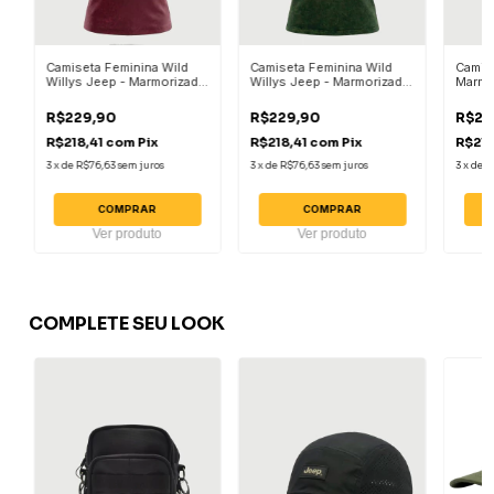
Camiseta Feminina Wild
Camiseta Feminina Wild
Camis
Willys Jeep - Marmorizada
Willys Jeep - Marmorizada
Marmo
Bordo
Verde Militar
Militar
R$229,90
R$229,90
R$22
R$218,41
com
Pix
R$218,41
com
Pix
R$218
3
x
de
R$76,63
sem juros
3
x
de
R$76,63
sem juros
3
x
de
R
COMPRAR
COMPRAR
Ver produto
Ver produto
COMPLETE SEU LOOK