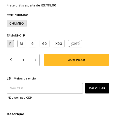
Frete grátis
a partir de
R$799,90
COR:
CHUMBO
CHUMBO
TAMANHO:
P
P
M
G
GG
XGG
XGGG
Entregas para o CEP:
ALTERAR CEP
Meios de envio
CALCULAR
Não sei meu CEP
Descrição