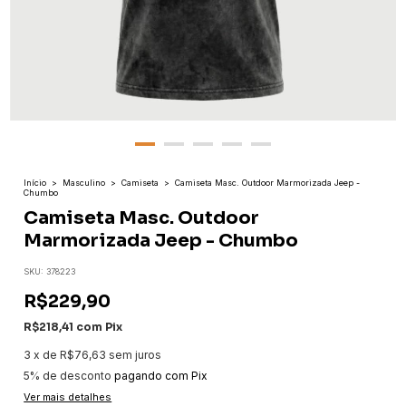
Início
>
Masculino
>
Camiseta
>
Camiseta Masc. Outdoor Marmorizada Jeep -
Chumbo
Camiseta Masc. Outdoor
Marmorizada Jeep - Chumbo
SKU:
378223
R$229,90
R$218,41
com
Pix
3
x
de
R$76,63
sem juros
5% de desconto
pagando com Pix
Ver mais detalhes