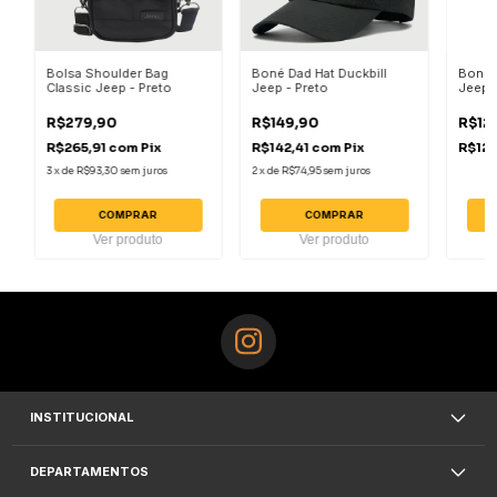
Bolsa Shoulder Bag
Boné Dad Hat Duckbill
Boné 
Classic Jeep - Preto
Jeep - Preto
Jeep -
R$279,90
R$149,90
R$12
R$265,91
com
Pix
R$142,41
com
Pix
R$123
3
x
de
R$93,30
sem juros
2
x
de
R$74,95
sem juros
COMPRAR
COMPRAR
Ver produto
Ver produto
INSTITUCIONAL
DEPARTAMENTOS