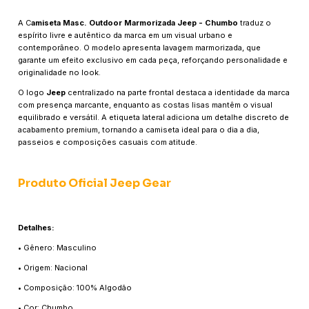
A C
amiseta Masc. Outdoor Marmorizada Jeep - Chumbo
traduz o
espírito livre e autêntico da marca em um visual urbano e
contemporâneo. O modelo apresenta lavagem marmorizada, que
garante um efeito exclusivo em cada peça, reforçando personalidade e
originalidade no look.
O logo
Jeep
centralizado na parte frontal destaca a identidade da marca
com presença marcante, enquanto as costas lisas mantêm o visual
equilibrado e versátil. A etiqueta lateral adiciona um detalhe discreto de
acabamento premium, tornando a camiseta ideal para o dia a dia,
passeios e composições casuais com atitude.
Produto Oficial Jeep Gear
Detalhes:
• Gênero: Masculino
• Origem: Nacional
• Composição: 100% Algodão
• Cor: Chumbo