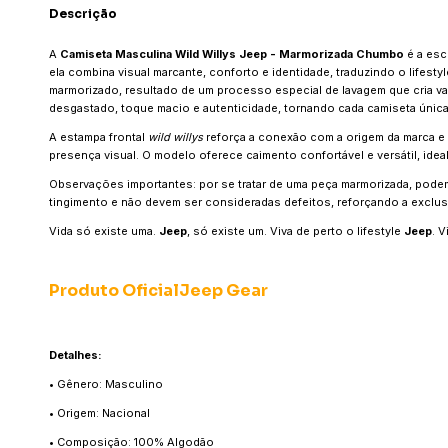
Descrição
A
Camiseta Masculina Wild Willys Jeep - Marmorizada Chumbo
é a esco
ela combina visual marcante, conforto e identidade, traduzindo o lifest
marmorizado, resultado de um processo especial de lavagem que cria v
desgastado, toque macio e autenticidade, tornando cada camiseta única
A estampa frontal
wild willys
reforça a conexão com a origem da marca e
presença visual. O modelo oferece caimento confortável e versátil, ideal
Observações importantes: por se tratar de uma peça marmorizada, podem 
tingimento e não devem ser consideradas defeitos, reforçando a exclus
Vida só existe uma.
Jeep
, só existe um. Viva de perto o lifestyle
Jeep
. 
Produto OficialJeep Gear
Detalhes:
• Gênero: Masculino
• Origem: Nacional
• Composição: 100% Algodão