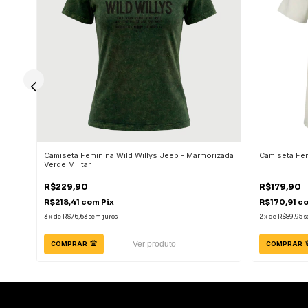
ar
Camiseta Feminina Wild Willys Jeep - Marmorizada
Camiseta Fem
Verde Militar
R$229,90
R$179,90
R$218,41
com
Pix
R$170,91
c
3
x
de
R$76,63
sem juros
2
x
de
R$89,95
s
Ver produto
COMPRAR
COMPRAR