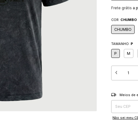
Frete grátis
a 
COR:
CHUMBO
CHUMBO
TAMANHO:
P
P
M
Entregas para o
Meios de 
Não sei meu C