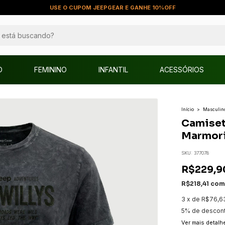
DESCONTO DE 5% PARA PAGAMENTO VIA PIX
O
FEMININO
INFANTIL
ACESSÓRIOS
Início
>
Masculin
Camiset
Marmor
SKU:
377078
R$229,9
R$218,41
co
3
x
de
R$76,6
5% de descon
Ver mais detalh