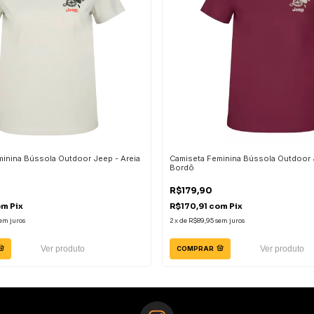
inina Bússola Outdoor Jeep - Areia
Camiseta Feminina Bússola Outdoor 
Bordô
R$179,90
om
Pix
R$170,91
com
Pix
em juros
2
x
de
R$89,95
sem juros
Ver produto
Ver produto
COMPRAR