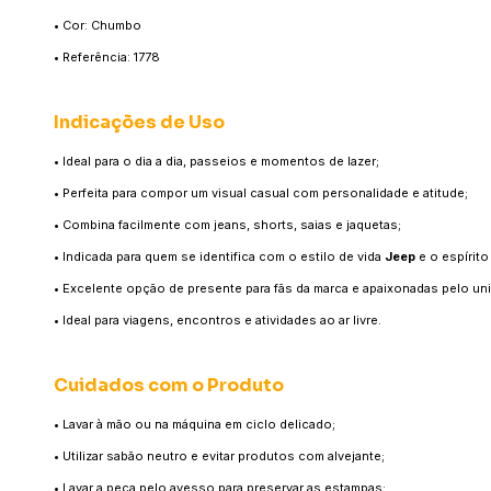
• Cor: Chumbo
• Referência: 1778
Indicações de Uso
• Ideal para o dia a dia, passeios e momentos de lazer;
• Perfeita para compor um visual casual com personalidade e atitude;
• Combina facilmente com jeans, shorts, saias e jaquetas;
• Indicada para quem se identifica com o estilo de vida
Jeep
e o espírito
• Excelente opção de presente para fãs da marca e apaixonadas pelo uni
• Ideal para viagens, encontros e atividades ao ar livre.
Cuidados com o Produto
• Lavar à mão ou na máquina em ciclo delicado;
• Utilizar sabão neutro e evitar produtos com alvejante;
• Lavar a peça pelo avesso para preservar as estampas;