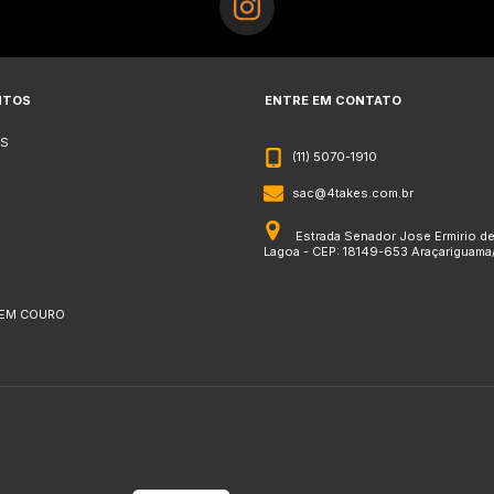
NTOS
ENTRE EM CONTATO
S
(11) 5070-1910
sac@4takes.com.br
Estrada Senador Jose Ermirio d
Lagoa - CEP: 18149-653 Araçariguama
 EM COURO