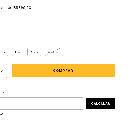
partir de
R$799,90
G
GG
XGG
XGGG
 CEP:
ALTERAR CEP
envio
CALCULAR
EP