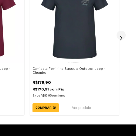
Jeep -
Camiseta Feminina Bússola Outdoor Jeep -
Cami
Chumbo
R$179,90
R$1
R$170,91
com
Pix
R$14
2
x
de
R$89,95
sem juros
2
x
de
Ver produto
COMPRAR
CO