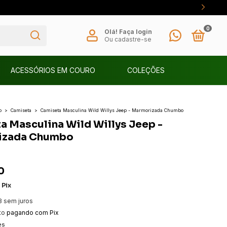
0
Olá!
Faça login
Ou cadastre-se
ACESSÓRIOS EM COURO
COLEÇÕES
o
>
Camiseta
>
Camiseta Masculina Wild Willys Jeep - Marmorizada Chumbo
a Masculina Wild Willys Jeep -
izada Chumbo
0
m
Pix
3
sem juros
to
pagando com Pix
es