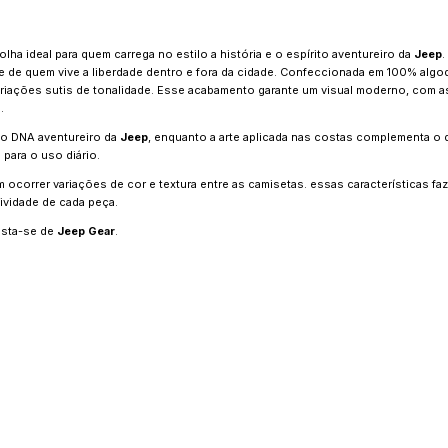
lha ideal para quem carrega no estilo a história e o espírito aventureiro da
Jeep
.
yle de quem vive a liberdade dentro e fora da cidade. Confeccionada em 100% algo
ariações sutis de tonalidade. Esse acabamento garante um visual moderno, com 
.
 o DNA aventureiro da
Jeep
, enquanto a arte aplicada nas costas complementa o
 para o uso diário.
ocorrer variações de cor e textura entre as camisetas. essas características f
ividade de cada peça.
Vista-se de
Jeep Gear
.