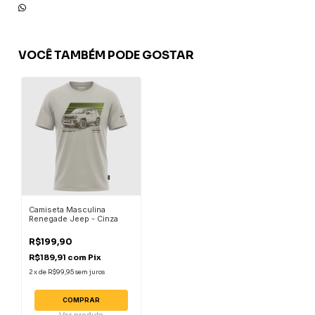
VOCÊ TAMBÉM PODE GOSTAR
Camiseta Masculina
Renegade Jeep - Cinza
R$199,90
R$189,91
com
Pix
2
x
de
R$99,95
sem juros
COMPRAR