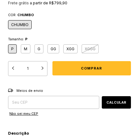
Frete grátis
a partir de
R$799,90
COR:
CHUMBO
CHUMBO
Tamanho:
P
P
M
G
GG
XGG
XGGG
Entregas para o CEP:
ALTERAR CEP
Meios de envio
CALCULAR
Não sei meu CEP
Descrição