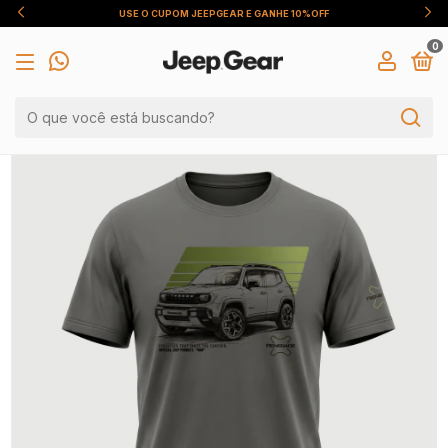
USE O CUPOM JEEPGEAR E GANHE 10%OFF
0