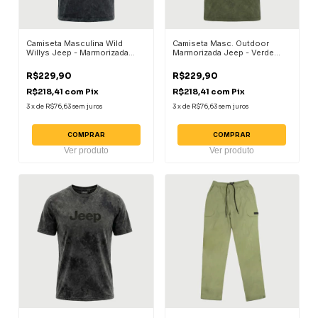
Camiseta Masculina Wild
Camiseta Masc. Outdoor
Willys Jeep - Marmorizada
Marmorizada Jeep - Verde
Chumbo
Militar
R$229,90
R$229,90
R$218,41
com
Pix
R$218,41
com
Pix
3
x
de
R$76,63
sem juros
3
x
de
R$76,63
sem juros
COMPRAR
COMPRAR
Ver produto
Ver produto