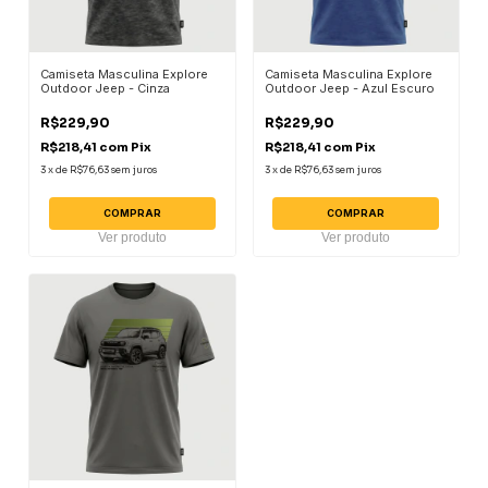
Camiseta Masculina Explore
Camiseta Masculina Explore
Outdoor Jeep - Cinza
Outdoor Jeep - Azul Escuro
R$229,90
R$229,90
R$218,41
com
Pix
R$218,41
com
Pix
3
x
de
R$76,63
sem juros
3
x
de
R$76,63
sem juros
COMPRAR
COMPRAR
Ver produto
Ver produto