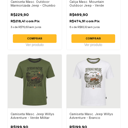
Camiseta Masc. Outdoor
Calça Masc. Mountain
Marmorizada Jeep - Chumbo
Outdoor Jeep - Verde
R$229,90
R$499,90
R$218,41
com
Pix
R$474,91
com
Pix
3
x
de
R$76,63
sem juros
6
x
de
R$83,32
sem juros
COMPRAR
COMPRAR
Ver produto
Ver produto
Camiseta Masc. Jeep Willys
Camiseta Masc. Jeep Willys
Adventure - Verde Militar
Adventure - Branco
R$199,90
R$199,90