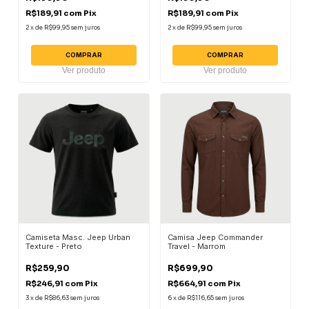
R$189,91
com
Pix
R$189,91
com
Pix
2
x
de
R$99,95
sem juros
2
x
de
R$99,95
sem juros
COMPRAR
COMPRAR
Ver produto
Ver produto
Camiseta Masc. Jeep Urban
Camisa Jeep Commander
Texture - Preto
Travel - Marrom
R$259,90
R$699,90
R$246,91
com
Pix
R$664,91
com
Pix
3
x
de
R$86,63
sem juros
6
x
de
R$116,65
sem juros