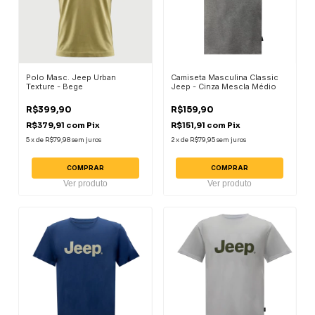
Polo Masc. Jeep Urban
Camiseta Masculina Classic
Texture - Bege
Jeep - Cinza Mescla Médio
R$399,90
R$159,90
R$379,91
com
Pix
R$151,91
com
Pix
5
x
de
R$79,98
sem juros
2
x
de
R$79,95
sem juros
COMPRAR
COMPRAR
Ver produto
Ver produto