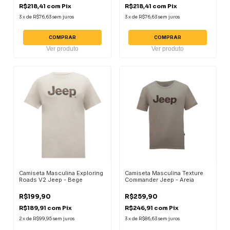
R$218,41
com
Pix
R$218,41
com
Pix
3
x
de
R$76,63
sem juros
3
x
de
R$76,63
sem juros
COMPRAR
COMPRAR
Ver produto
Ver produto
Camiseta Masculina Exploring
Camiseta Masculina Texture
Roads V2 Jeep - Bege
Commander Jeep - Areia
R$199,90
R$259,90
R$189,91
com
Pix
R$246,91
com
Pix
2
x
de
R$99,95
sem juros
3
x
de
R$86,63
sem juros