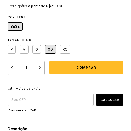
Frete grátis
a partir de
R$799,90
COR:
BEGE
BEGE
TAMANHO:
GG
P
M
G
GG
XG
Entregas para o CEP:
ALTERAR CEP
Meios de envio
CALCULAR
Não sei meu CEP
Descrição