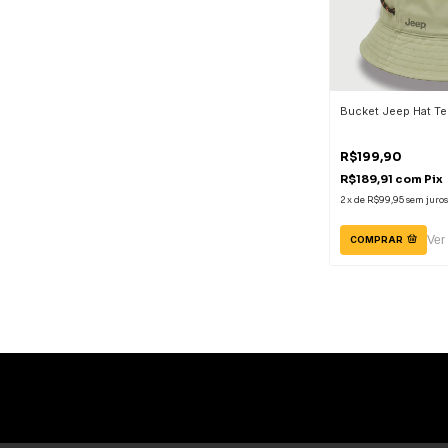
Bucket Jeep Hat Tec
R$199,90
R$189,91
com
Pix
2
x
de
R$99,95
sem juros
Ver
COMPRAR