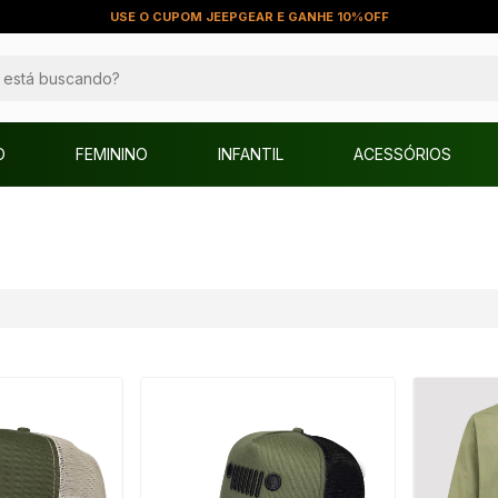
USE O CUPOM JEEPGEAR E GANHE 10%OFF
O
FEMININO
INFANTIL
ACESSÓRIOS