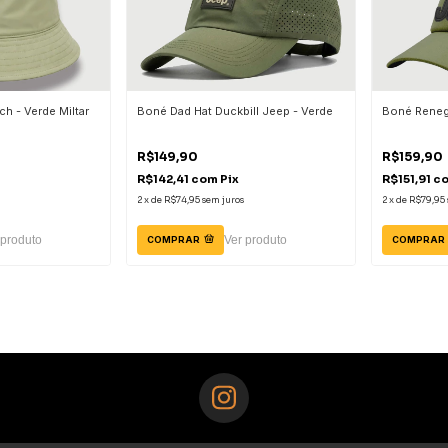
h - Verde Miltar
Boné Dad Hat Duckbill Jeep - Verde
Boné Reneg
R$149,90
R$159,90
R$142,41
com
Pix
R$151,91
c
2
x
de
R$74,95
sem juros
2
x
de
R$79,95
 produto
Ver produto
COMPRAR
COMPRAR