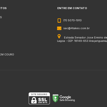
NTOS
ENTRE EM CONTATO
S
(11) 5070-1910
sac@4takes.com.br
Estrada Senador Jose Ermirio d
Lagoa - CEP: 18149-653 Araçariguama
 EM COURO