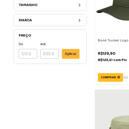
TAMANHO
MARCA
PREÇO
Boné Trucker Logo 
De
Até
R$129,90
Aplicar
R$123,41
com
Pix
Ver
COMPRAR