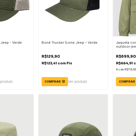
Jeep - Verde
Boné Trucker Ícone Jeep – Verde
Jaqueta cor
outdoor jee
R$129,90
R$699,9
R$123,41
com
Pix
R$664,91
6
x
de
R$116,6
 produto
Ver produto
COMPRAR
COMPRAR