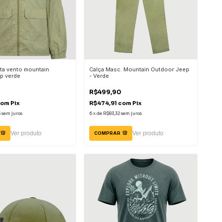
ta vento mountain
Calça Masc. Mountain Outdoor Jeep
p verde
- Verde
0
R$499,90
com
Pix
R$474,91
com
Pix
5
sem juros
6
x
de
R$83,32
sem juros
Ver produto
Ver produto
COMPRAR