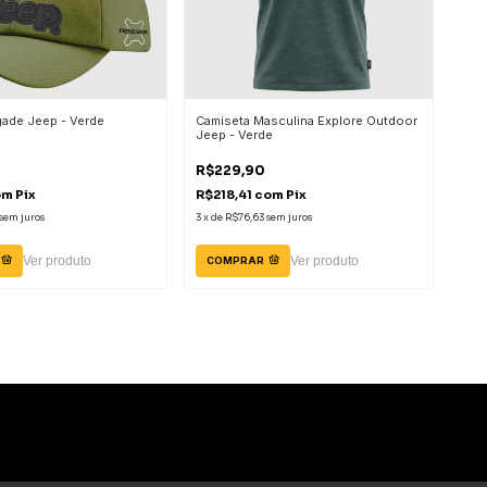
ade Jeep - Verde
Camiseta Masculina Explore Outdoor
Jeep - Verde
R$229,90
om
Pix
R$218,41
com
Pix
sem juros
3
x
de
R$76,63
sem juros
Ver produto
Ver produto
COMPRAR