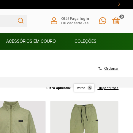
0
Olá!
Faça login
Ou cadastre-se
ACESSÓRIOS EM COURO
COLEÇÕES
Ordenar
Filtro aplicado:
Limpar filtros
Verde