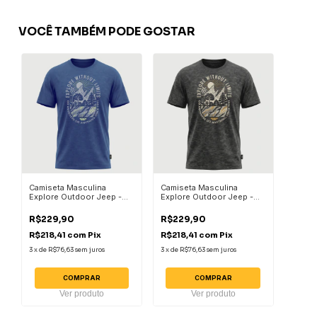
VOCÊ TAMBÉM PODE GOSTAR
Camiseta Masculina
Camiseta Masculina
Explore Outdoor Jeep -
Explore Outdoor Jeep -
Azul Escuro
Cinza
R$229,90
R$229,90
R$218,41
com
Pix
R$218,41
com
Pix
3
x
de
R$76,63
sem juros
3
x
de
R$76,63
sem juros
COMPRAR
COMPRAR
Ver produto
Ver produto