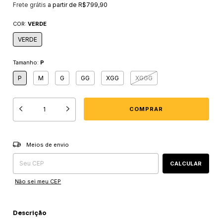
Frete grátis
a partir de
R$799,90
COR:
VERDE
VERDE
Tamanho:
P
P
M
G
GG
XGG
XGGG
Entregas para o CEP:
ALTERAR CEP
Meios de envio
CALCULAR
Não sei meu CEP
Descrição