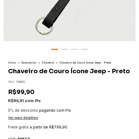
Início
>
Acessórios
>
Chaveiro
>
Chaveiro de Couro Ícone Jeep - Preto
Chaveiro de Couro Ícone Jeep - Preto
SKU:
359600
R$99,90
R$94,91
com
Pix
5% de desconto
pagando com Pix
Ver mais detalhes
Frete grátis
a partir de
R$799,90
COR:
PRETO