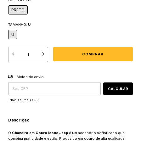
PRETO
TAMANHO:
U
U
Entregas para o CEP:
ALTERAR CEP
Meios de envio
CALCULAR
Não sei meu CEP
Descrição
O
Chaveiro em Couro Ícone Jeep
é um acessório sofisticado que
combina praticidade e estilo. Produzido em couro de alta qualidade,