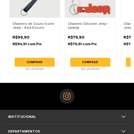
Chaveiro de Couro Ícone
Chaveiro Silicone Jeep -
Chave
Jeep - Azul Escuro
Laranja
Jeep 
R$99,90
R$79,90
R$79
R$94,91
com
Pix
R$75,91
com
Pix
R$75,
COMPRAR
COMPRAR
Ver produto
Ver produto
INSTITUCIONAL
DEPARTAMENTOS