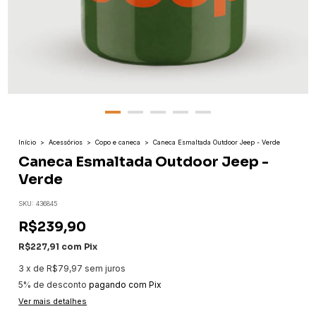
Início
>
Acessórios
>
Copo e caneca
>
Caneca Esmaltada Outdoor Jeep - Verde
Caneca Esmaltada Outdoor Jeep -
Verde
SKU:
436845
R$239,90
R$227,91
com
Pix
3
x
de
R$79,97
sem juros
5% de desconto
pagando com Pix
Ver mais detalhes