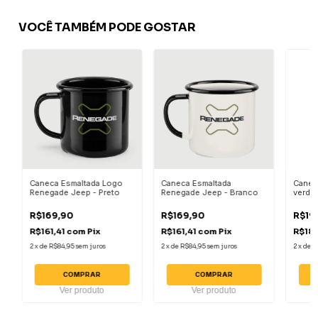
VOCÊ TAMBÉM PODE GOSTAR
Caneca Esmaltada Logo
Caneca Esmaltada
Caneca
Renegade Jeep - Preto
Renegade Jeep - Branco
verde 
R$169,90
R$169,90
R$19
R$161,41
com
Pix
R$161,41
com
Pix
R$189
2
x
de
R$84,95
sem juros
2
x
de
R$84,95
sem juros
2
x
de
R
COMPRAR
COMPRAR
Ver produto
Ver produto