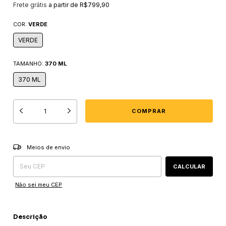
Frete grátis
a partir de
R$799,90
COR:
VERDE
VERDE
TAMANHO:
370 ML
370 ML
Entregas para o CEP:
ALTERAR CEP
Meios de envio
CALCULAR
Não sei meu CEP
Descrição