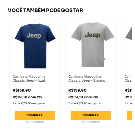
VOCÊ TAMBÉM PODE GOSTAR
Camiseta Masculina
Camiseta Masculina
Camis
Classic Jeep - Azul
Classic Jeep - Branco
Classi
Escuro
Mescl
R$159,90
R$159,90
R$15
R$151,91
com
Pix
R$151,91
com
Pix
R$151
2
x
de
R$79,95
sem juros
2
x
de
R$79,95
sem juros
2
x
de
R
COMPRAR
COMPRAR
Ver produto
Ver produto