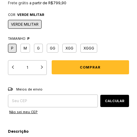
Frete grátis
a partir de
R$799,90
COR:
VERDE MILITAR
VERDE MILITAR
TAMANHO:
P
P
M
G
GG
XGG
XGGG
Entregas para o CEP:
ALTERAR CEP
Meios de envio
CALCULAR
Não sei meu CEP
Descrição