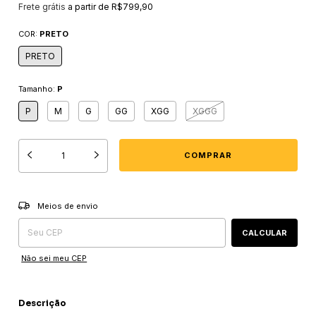
Frete grátis
a partir de
R$799,90
COR:
PRETO
PRETO
Tamanho:
P
P
M
G
GG
XGG
XGGG
Entregas para o CEP:
ALTERAR CEP
Meios de envio
CALCULAR
Não sei meu CEP
Descrição