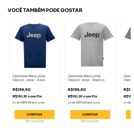
VOCÊ TAMBÉM PODE GOSTAR
Camiseta Masculina
Camiseta Masculina
Camis
Classic Jeep - Azul
Classic Jeep - Branco
Classi
Escuro
Mescl
R$159,90
R$159,90
R$15
R$151,91
com
Pix
R$151,91
com
Pix
R$151
2
x
de
R$79,95
sem juros
2
x
de
R$79,95
sem juros
2
x
de
R
COMPRAR
COMPRAR
Ver produto
Ver produto