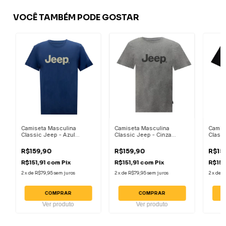
VOCÊ TAMBÉM PODE GOSTAR
Camiseta Masculina
Camiseta Masculina
Camis
Classic Jeep - Azul
Classic Jeep - Cinza
Classi
Escuro
Mescla Médio
R$159,90
R$159,90
R$15
R$151,91
com
Pix
R$151,91
com
Pix
R$151
2
x
de
R$79,95
sem juros
2
x
de
R$79,95
sem juros
2
x
de
R
COMPRAR
COMPRAR
Ver produto
Ver produto