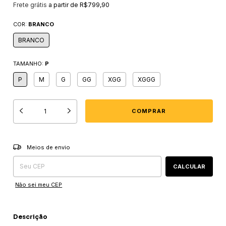
Frete grátis
a partir de
R$799,90
COR:
BRANCO
BRANCO
TAMANHO:
P
P
M
G
GG
XGG
XGGG
Entregas para o CEP:
ALTERAR CEP
Meios de envio
CALCULAR
Não sei meu CEP
Descrição