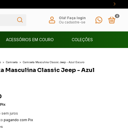
0
Olá!
Faça login
Ou cadastre-se
ACESSÓRIOS EM COURO
COLEÇÕES
o
>
Camiseta
>
Camiseta Masculina Classic Jeep - Azul Escuro
a Masculina Classic Jeep - Azul
0
Pix
5
sem juros
to
pagando com Pix
es