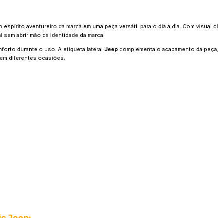
espírito aventureiro da marca em uma peça versátil para o dia a dia. Com visual 
al sem abrir mão da identidade da marca.
rto durante o uso. A etiqueta lateral
Jeep
complementa o acabamento da peça,
em diferentes ocasiões.
c Jeep: