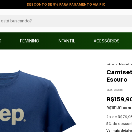
DESCONTO DE 5% PARA PAGAMENTO VIA PIX
O
FEMININO
INFANTIL
ACESSÓRIOS
Início
>
Masculin
Camiset
Escuro
SKU:
359555
R$159,9
R$151,91
com
2
x
de
R$79,9
5% de descon
Ver mais detalh