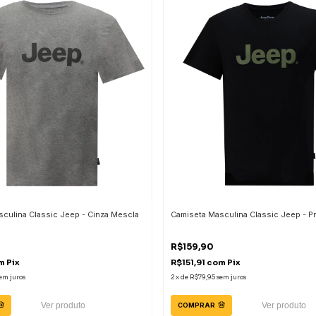
culina Classic Jeep - Cinza Mescla
Camiseta Masculina Classic Jeep - P
R$159,90
m
Pix
R$151,91
com
Pix
em juros
2
x
de
R$79,95
sem juros
Ver produto
Ver produto
COMPRAR