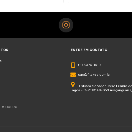
NTOS
ENTRE EM CONTATO
S
(11) 5070-1910
sac@4takes.com.br
Estrada Senador Jose Ermirio d
Lagoa - CEP: 18149-653 Araçariguama
 EM COURO