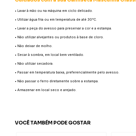
• Lavar à mão ou na máquina em ciclo delicado.
• Utilizar água fria ou em temperatura de até 30°C.
• Lavar a peça do avesso para preservar a cor e a estampa.
• Não utilizar alvejantes ou produtos à base de cloro.
• Não deixar de molho.
• Secar à sombra, em local bem ventilado.
• Não utilizar secadora.
• Passar em temperatura baixa, preferencialmente pelo avesso.
• Não passar o ferro diretamente sobre a estampa.
• Armazenar em local seco e arejado.
VOCÊ TAMBÉM PODE GOSTAR