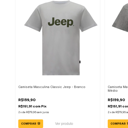
Camiseta Masculina Classic Jeep - Branco
Camiseta Mas
Médio
R$159,90
R$159,90
R$151,91
com
Pix
R$151,91
co
2
x
de
R$79,95
sem juros
2
x
de
R$79,95
s
Ver produto
COMPRAR
COMPRAR