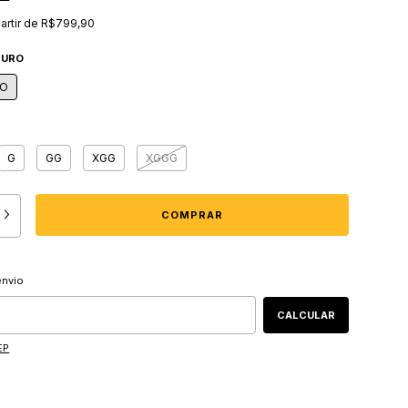
partir de
R$799,90
CURO
RO
G
GG
XGG
XGGG
 CEP:
ALTERAR CEP
envio
CALCULAR
EP