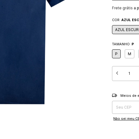
Frete grátis
a 
COR:
AZUL ES
AZUL ESCU
TAMANHO:
P
P
M
Entregas para o
Meios de 
Não sei meu C