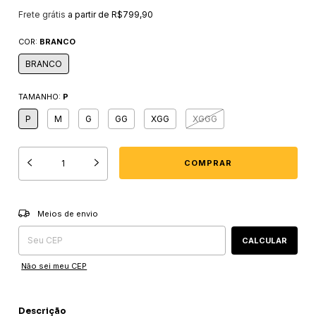
Frete grátis
a partir de
R$799,90
COR:
BRANCO
BRANCO
TAMANHO:
P
P
M
G
GG
XGG
XGGG
Entregas para o CEP:
ALTERAR CEP
Meios de envio
CALCULAR
Não sei meu CEP
Descrição