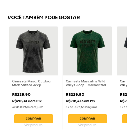
VOCÊ TAMBÉM PODE GOSTAR
Camiseta Masc. Outdoor
Camiseta Masculina Wild
Camis
Marmorizada Jeep -
Willys Jeep - Marmorizada
Willys
Chumbo
Verde Militar
Chum
R$229,90
R$229,90
R$22
R$218,41
com
Pix
R$218,41
com
Pix
R$218
3
x
de
R$76,63
sem juros
3
x
de
R$76,63
sem juros
3
x
de
R
COMPRAR
COMPRAR
Ver produto
Ver produto