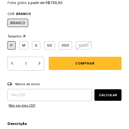
Frete grátis
a partir de
R$799,90
COR:
BRANCO
BRANCO
Tamanho:
P
P
M
G
GG
XGG
XGGG
Entregas para o CEP:
ALTERAR CEP
Meios de envio
CALCULAR
Não sei meu CEP
Descrição