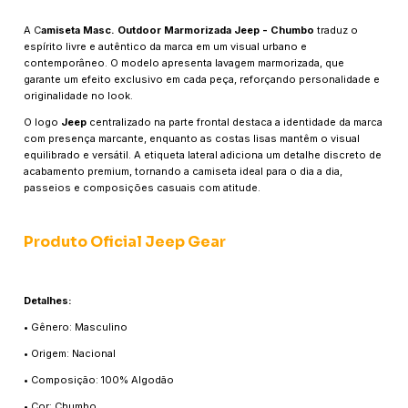
A C
amiseta Masc. Outdoor Marmorizada Jeep - Chumbo
traduz o
espírito livre e autêntico da marca em um visual urbano e
contemporâneo. O modelo apresenta lavagem marmorizada, que
garante um efeito exclusivo em cada peça, reforçando personalidade e
originalidade no look.
O logo
Jeep
centralizado na parte frontal destaca a identidade da marca
com presença marcante, enquanto as costas lisas mantêm o visual
equilibrado e versátil. A etiqueta lateral adiciona um detalhe discreto de
acabamento premium, tornando a camiseta ideal para o dia a dia,
passeios e composições casuais com atitude.
Produto Oficial Jeep Gear
Detalhes:
• Gênero: Masculino
• Origem: Nacional
• Composição: 100% Algodão
• Cor: Chumbo