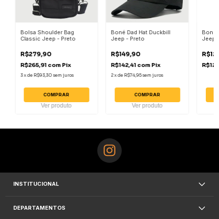
Bolsa Shoulder Bag
Boné Dad Hat Duckbill
Boné 
Classic Jeep - Preto
Jeep - Preto
Jeep -
R$279,90
R$149,90
R$12
R$265,91
com
Pix
R$142,41
com
Pix
R$123
3
x
de
R$93,30
sem juros
2
x
de
R$74,95
sem juros
COMPRAR
COMPRAR
Ver produto
Ver produto
INSTITUCIONAL
DEPARTAMENTOS