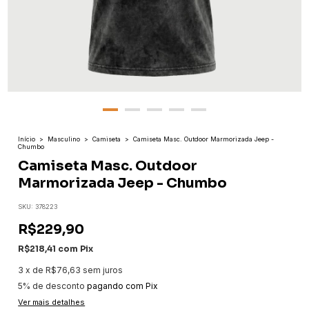
Início
>
Masculino
>
Camiseta
>
Camiseta Masc. Outdoor Marmorizada Jeep -
Chumbo
Camiseta Masc. Outdoor
Marmorizada Jeep - Chumbo
SKU:
378223
R$229,90
R$218,41
com
Pix
3
x
de
R$76,63
sem juros
5% de desconto
pagando com Pix
Ver mais detalhes