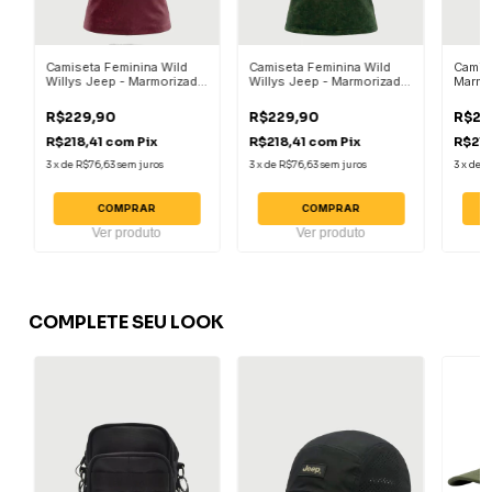
Camiseta Feminina Wild
Camiseta Feminina Wild
Camis
Willys Jeep - Marmorizada
Willys Jeep - Marmorizada
Marmo
Bordo
Verde Militar
Militar
R$229,90
R$229,90
R$22
R$218,41
com
Pix
R$218,41
com
Pix
R$218
3
x
de
R$76,63
sem juros
3
x
de
R$76,63
sem juros
3
x
de
R
COMPRAR
COMPRAR
Ver produto
Ver produto
COMPLETE SEU LOOK