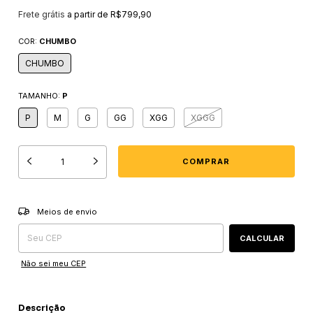
Frete grátis
a partir de
R$799,90
COR:
CHUMBO
CHUMBO
TAMANHO:
P
P
M
G
GG
XGG
XGGG
Entregas para o CEP:
ALTERAR CEP
Meios de envio
CALCULAR
Não sei meu CEP
Descrição