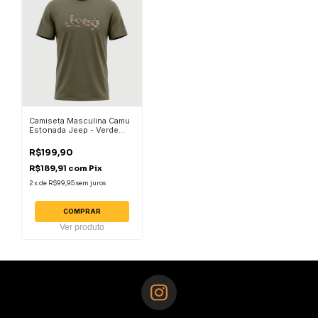
Camiseta Masculina Camu
Estonada Jeep - Verde
Militar
R$199,90
R$189,91
com
Pix
2
x
de
R$99,95
sem juros
COMPRAR
Ver produto