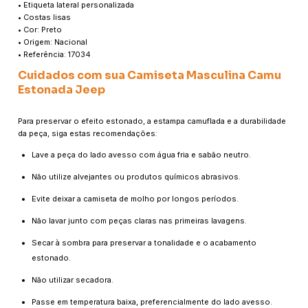
• Etiqueta lateral personalizada
• Costas lisas
• Cor: Preto
• Origem: Nacional
• Referência: 17034
Cuidados com sua Camiseta Masculina Camu
Estonada Jeep
Para preservar o efeito estonado, a estampa camuflada e a durabilidade
da peça, siga estas recomendações:
Lave a peça do lado avesso com água fria e sabão neutro.
Não utilize alvejantes ou produtos químicos abrasivos.
Evite deixar a camiseta de molho por longos períodos.
Não lavar junto com peças claras nas primeiras lavagens.
Secar à sombra para preservar a tonalidade e o acabamento
estonado.
Não utilizar secadora.
Passe em temperatura baixa, preferencialmente do lado avesso.