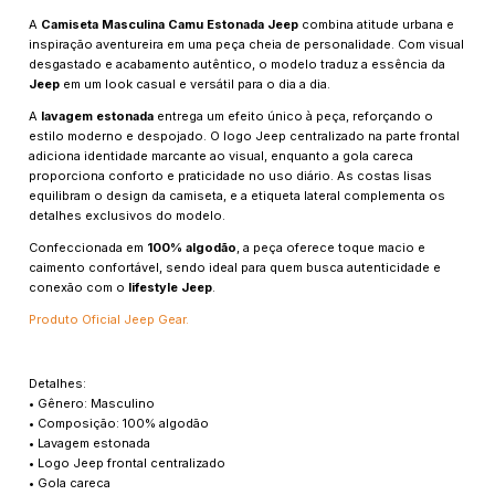
A
Camiseta Masculina Camu Estonada Jeep
combina atitude urbana e
inspiração aventureira em uma peça cheia de personalidade. Com visual
desgastado e acabamento autêntico, o modelo traduz a essência da
Jeep
em um look casual e versátil para o dia a dia.
A
lavagem estonada
entrega um efeito único à peça, reforçando o
estilo moderno e despojado. O logo Jeep centralizado na parte frontal
adiciona identidade marcante ao visual, enquanto a gola careca
proporciona conforto e praticidade no uso diário. As costas lisas
equilibram o design da camiseta, e a etiqueta lateral complementa os
detalhes exclusivos do modelo.
Confeccionada em
100% algodão
, a peça oferece toque macio e
caimento confortável, sendo ideal para quem busca autenticidade e
conexão com o
lifestyle Jeep
.
Produto Oficial Jeep Gear.
Detalhes:
• Gênero: Masculino
• Composição: 100% algodão
• Lavagem estonada
• Logo Jeep frontal centralizado
• Gola careca