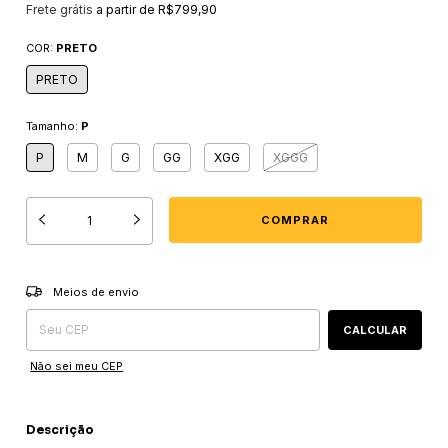
Frete grátis
a partir de
R$799,90
COR:
PRETO
PRETO
Tamanho:
P
P
M
G
GG
XGG
XGGG
Entregas para o CEP:
ALTERAR CEP
Meios de envio
CALCULAR
Não sei meu CEP
Descrição