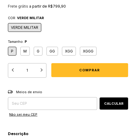
Frete grátis
a partir de
R$799,90
COR:
VERDE MILITAR
VERDE MILITAR
Tamanho:
P
P
M
G
GG
XGG
XGGG
Entregas para o CEP:
ALTERAR CEP
Meios de envio
CALCULAR
Não sei meu CEP
Descrição