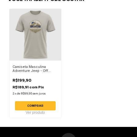
Camiseta Masculina
Adventure Jeep - Off
White
R$199,90
R$189,91
com
Pix
2
x
de
R$99,95
sem juros
COMPRAR
Ver produto