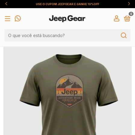
USE O CUPOM JEEPGEAR E GANHE 10%OFF
0