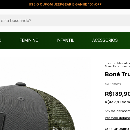
DESCONTO DE 5% PARA PAGAMENTO VIA PIX
O
FEMININO
INFANTIL
ACESSÓRIOS
Início
>
Masculin
Street Urban Jeep
Boné Tr
SKU:
377055
R$139,9
R$132,91
co
5% de descon
Ver mais detalh
COR:
CHUMBO