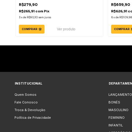
R$279,90
R$659,90
R$265,91
com
Pix
R$626,91
c
3
x
de
R$93,30
sem juros
6
x
de
R$109,98
Ver produto
COMPRAR
COMPRAR
INSTITUCIONAL
DEPARTAME
Quem Somos
LANÇAMENTO
Fale Conosco
BONÉS
Troca & Devolução
MASCULINO
Política de Privacidade
FEMININO
INFANTIL