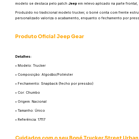
modelo se destaca pelo patch
Jeep
em relevo aplicado na parte frontal,
Produzido no tradicional modelo trucker, o boné conta com frente estrut
personalizado valoriza o acabamento, enquanto o fechamento por pressã
Produto Oficial Jeep Gear
Detalhes:
• Modelo: Trucker
• Composição: Algodão/Poliéster
• Fechamento: Snapback (fecho por pressão)
• Cor: Chumbo
• Origem: Nacional
• Tamanho: Único
• Referência: 17117
Cuidados com o seu Boné Trucker Street Urban