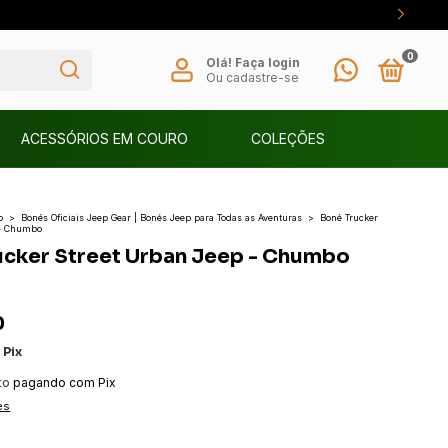
0
Olá!
Faça login
Ou cadastre-se
ACESSÓRIOS EM COURO
COLEÇÕES
o
>
Bonés Oficiais Jeep Gear | Bonés Jeep para Todas as Aventuras
>
Boné Trucker
 - Chumbo
ucker Street Urban Jeep - Chumbo
0
m
Pix
to
pagando com Pix
es