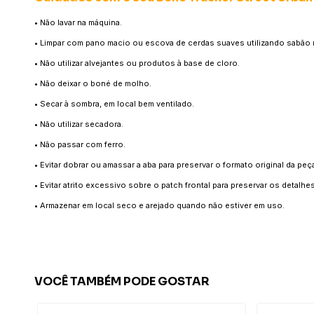
• Não lavar na máquina.
• Limpar com pano macio ou escova de cerdas suaves utilizando sabão 
• Não utilizar alvejantes ou produtos à base de cloro.
• Não deixar o boné de molho.
• Secar à sombra, em local bem ventilado.
• Não utilizar secadora.
• Não passar com ferro.
• Evitar dobrar ou amassar a aba para preservar o formato original da peç
• Evitar atrito excessivo sobre o patch frontal para preservar os detalh
• Armazenar em local seco e arejado quando não estiver em uso.
VOCÊ TAMBÉM PODE GOSTAR