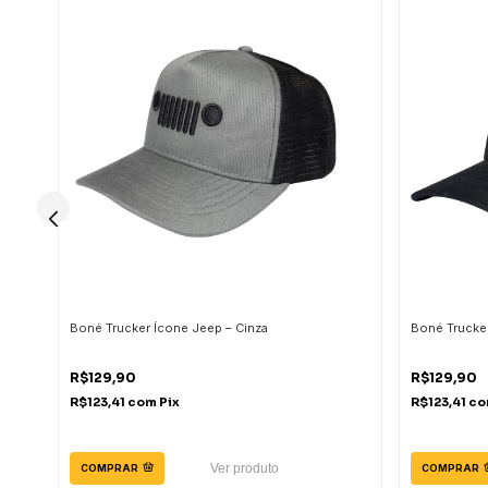
Boné Trucker Ícone Jeep – Cinza
Boné Trucker
R$129,90
R$129,90
R$123,41
com
Pix
R$123,41
co
Ver produto
COMPRAR
COMPRAR