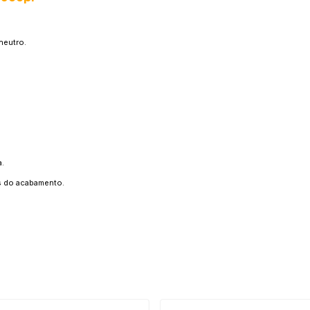
neutro.
a.
es do acabamento.