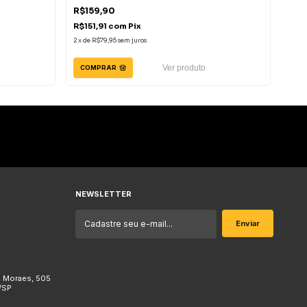
R$159,90
R$1
R$151,91
com
Pix
R$1
2
x
de
R$79,95
sem juros
2
x
de
Ver produto
COMPRAR
CO
NEWSLETTER
e Moraes, 505
/SP