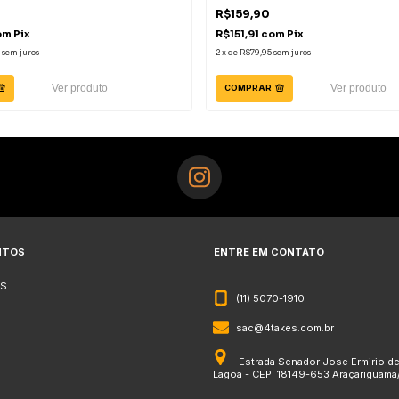
R$159,90
om
Pix
R$151,91
com
Pix
sem juros
2
x
de
R$79,95
sem juros
Ver produto
Ver produto
COMPRAR
NTOS
ENTRE EM CONTATO
S
(11) 5070-1910
sac@4takes.com.br
Estrada Senador Jose Ermirio d
Lagoa - CEP: 18149-653 Araçariguama