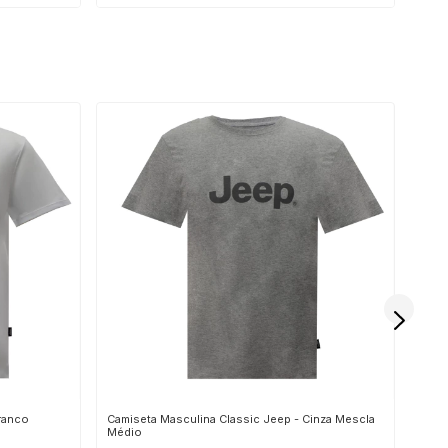
ranco
Camiseta Masculina Classic Jeep - Cinza Mescla
Cami
Médio
Chu