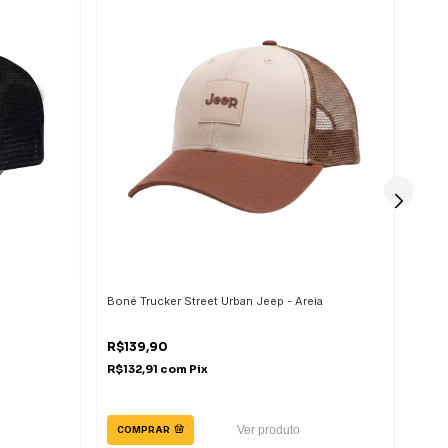
Boné Trucker Street Urban Jeep - Areia
Boné
R$139,90
R$1
R$132,91
com
Pix
R$14
2
x
de
Ver produto
COMPRAR
CO