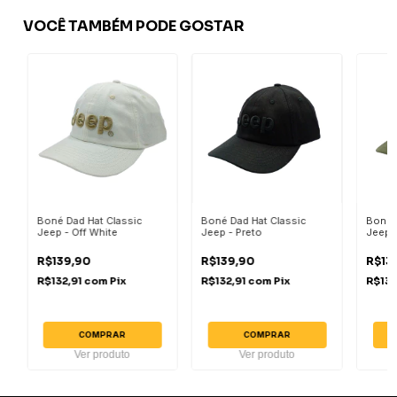
VOCÊ TAMBÉM PODE GOSTAR
Boné Dad Hat Classic
Boné Dad Hat Classic
Boné 
Jeep - Off White
Jeep - Preto
Jeep -
R$139,90
R$139,90
R$13
R$132,91
com
Pix
R$132,91
com
Pix
R$132
COMPRAR
COMPRAR
Ver produto
Ver produto