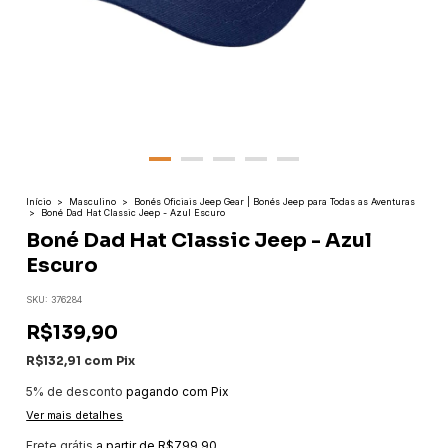
Início
>
Masculino
>
Bonés Oficiais Jeep Gear | Bonés Jeep para Todas as Aventuras
>
Boné Dad Hat Classic Jeep - Azul Escuro
Boné Dad Hat Classic Jeep - Azul
Escuro
SKU:
376284
R$139,90
R$132,91
com
Pix
5% de desconto
pagando com Pix
Ver mais detalhes
Frete grátis
a partir de
R$799,90