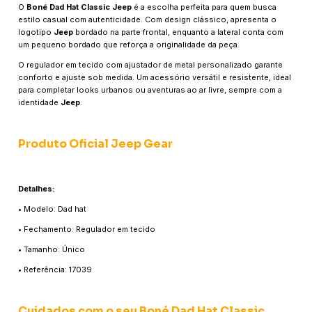
O
Boné Dad Hat Classic Jeep
é a escolha perfeita para quem busca
estilo casual com autenticidade. Com design clássico, apresenta o
logotipo
Jeep
bordado na parte frontal, enquanto a lateral conta com
um pequeno bordado que reforça a originalidade da peça.
O regulador em tecido com ajustador de metal personalizado garante
conforto e ajuste sob medida. Um acessório versátil e resistente, ideal
para completar looks urbanos ou aventuras ao ar livre, sempre com a
identidade
Jeep
.
Produto Oficial Jeep Gear
Detalhes:
• Modelo: Dad hat
• Fechamento: Regulador em tecido
• Tamanho: Único
• Referência: 17039
Cuidados com o seu
Boné Dad Hat Classic