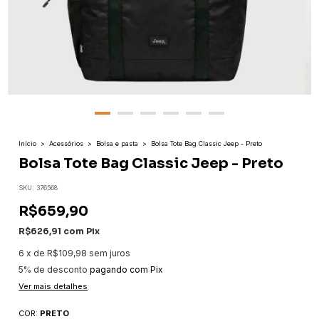
Início
>
Acessórios
>
Bolsa e pasta
>
Bolsa Tote Bag Classic Jeep - Preto
Bolsa Tote Bag Classic Jeep - Preto
SKU:
376568
R$659,90
R$626,91
com
Pix
6
x
de
R$109,98
sem juros
5% de desconto
pagando com Pix
Ver mais detalhes
COR:
PRETO