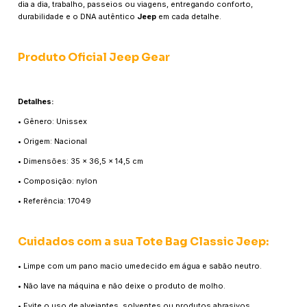
dia a dia, trabalho, passeios ou viagens, entregando conforto,
durabilidade e o DNA autêntico
Jeep
em cada detalhe.
Produto Oficial Jeep Gear
Detalhes:
• Gênero: Unissex
• Origem: Nacional
• Dimensões: 35 x 36,5 x 14,5 cm
• Composição: nylon
• Referência: 17049
Cuidados com a sua Tote Bag Classic Jeep:
• Limpe com um pano macio umedecido em água e sabão neutro.
• Não lave na máquina e não deixe o produto de molho.
• Evite o uso de alvejantes, solventes ou produtos abrasivos.