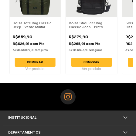
Bolsa Tote Bag Classic
Bolsa Shoulder Bag
Bolsa
Jeep - Verde Militar
Classic Jeep - Preto
Classi
Militar
R$659,90
R$279,90
R$27
R$626,91
com
Pix
R$265,91
com
Pix
R$265
6
x
de
R$109,98
sem juros
3
x
de
R$93,30
sem juros
3
x
de
R
COMPRAR
COMPRAR
Ver produto
Ver produto
INSTITUCIONAL
DEPARTAMENTOS