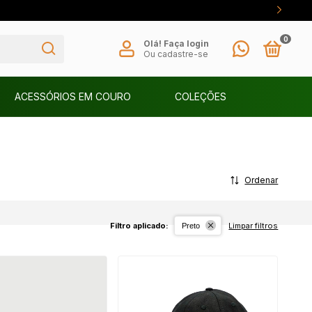
0
Olá!
Faça login
Ou cadastre-se
ACESSÓRIOS EM COURO
COLEÇÕES
Ordenar
Filtro aplicado:
Limpar filtros
Preto