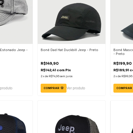
 Estonado Jeep -
Boné Dad Hat Duckbill Jeep - Preto
Boné Mascu
- Preto
R$149,90
R$199,90
R$142,41
com
Pix
R$189,91
c
2
x
de
R$74,95
sem juros
2
x
de
R$99,95
 produto
Ver produto
COMPRAR
COMPRAR