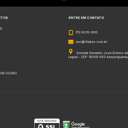
NTOS
ENTRE EM CONTATO
S
(11) 5070-1910
sac@4takes.com.br
Estrada Senador Jose Ermirio d
Lagoa - CEP: 18149-653 Araçariguama
 EM COURO