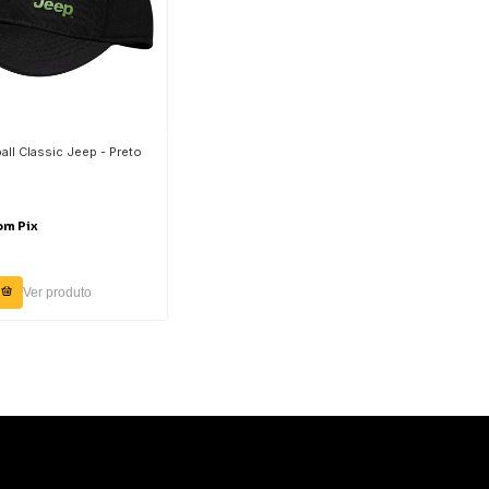
ll Classic Jeep - Preto
om
Pix
Ver produto