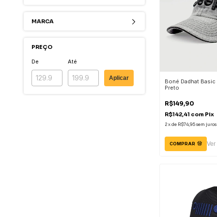
MARCA
PREÇO
De
Até
Aplicar
Boné Dadhat Basic
Preto
R$149,90
R$142,41
com
Pix
2
x
de
R$74,95
sem juros
Ver
COMPRAR