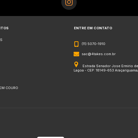
NTOS
ENTRE EM CONTATO
S
(11) 5070-1910
sac@4takes.com.br
Estrada Senador Jose Ermirio d
Lagoa - CEP: 18149-653 Araçariguama
 EM COURO