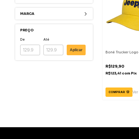
MARCA
PREÇO
De
Até
Aplicar
Boné Trucker Logo
R$129,90
R$123,41
com
Pix
Ver
COMPRAR