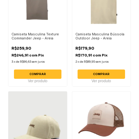
Camiseta Masculina Texture
Camiseta Masculina Bússola
Commander Jeep - Areia
Outdoor Jeep - Areia
R$259,90
R$179,90
R$246,91
com
Pix
R$170,91
com
Pix
3
x
de
R$86,63
sem juros
2
x
de
R$89,95
sem juros
COMPRAR
COMPRAR
Ver produto
Ver produto