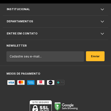
INSTITUCIONAL
DEPARTAMENTOS
ENTRE EM CONTATO
NEWSLETTER
MEIOS DE PAGAMENTO