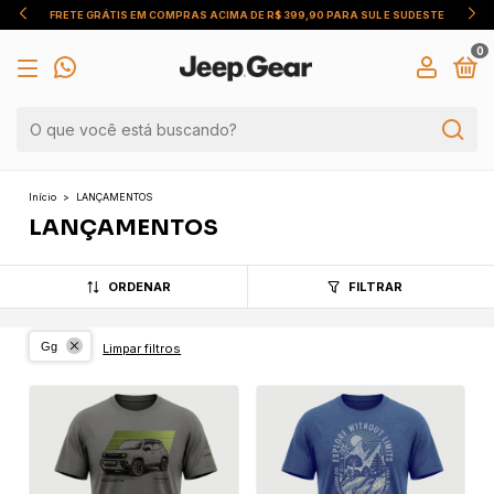
FRETE GRÁTIS EM COMPRAS ACIMA DE R$ 399,90 PARA SUL E SUDESTE
0
Início
>
LANÇAMENTOS
LANÇAMENTOS
ORDENAR
FILTRAR
Gg
Limpar filtros