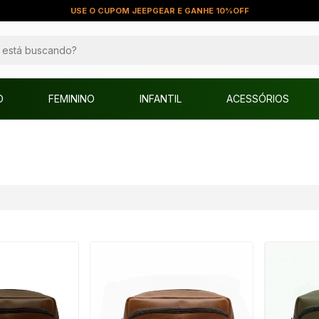
USE O CUPOM JEEPGEAR E GANHE 10%OFF
O
FEMININO
INFANTIL
ACESSÓRIOS