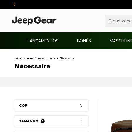
LANÇAMENTOS
BONÉS
MASCULIN
Início
>
Acessórios em couro
>
Nécessaire
Nécessaire
COR
TAMANHO
1