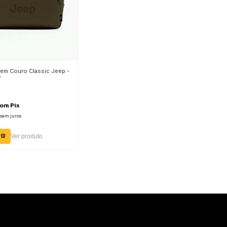
 em Couro Classic Jeep -
r
com
Pix
sem juros
Ver produto