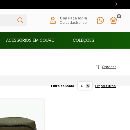
0
Olá!
Faça login
Ou cadastre-se
ACESSÓRIOS EM COURO
COLEÇÕES
Ordenar
Filtro aplicado:
Limpar filtros
U