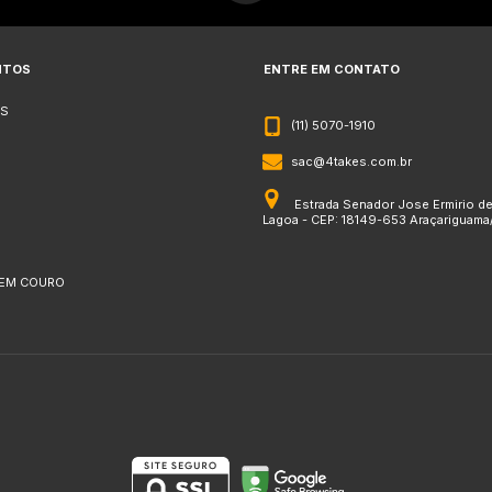
NTOS
ENTRE EM CONTATO
S
(11) 5070-1910
sac@4takes.com.br
Estrada Senador Jose Ermirio d
Lagoa - CEP: 18149-653 Araçariguama
 EM COURO