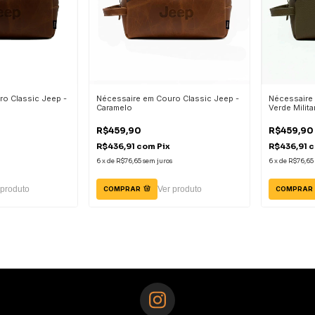
o Classic Jeep -
Nécessaire em Couro Classic Jeep -
Nécessaire
Caramelo
Verde Milita
R$459,90
R$459,90
R$436,91
com
Pix
R$436,91
6
x
de
R$76,65
sem juros
6
x
de
R$76,65
 produto
Ver produto
COMPRAR
COMPRAR