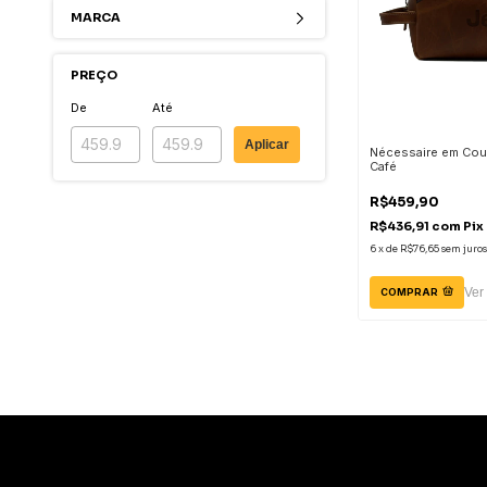
MARCA
PREÇO
De
Até
Aplicar
Nécessaire em Cour
Café
R$459,90
R$436,91
com
Pix
6
x
de
R$76,65
sem juros
Ver
COMPRAR