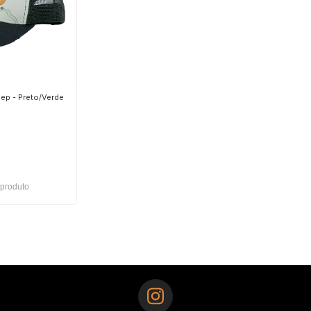
eep - Preto/Verde
 produto