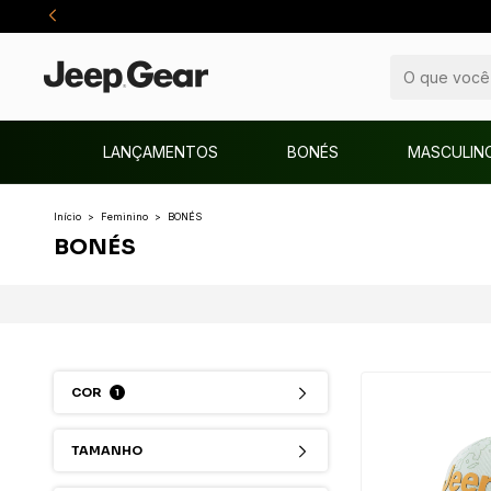
LANÇAMENTOS
BONÉS
MASCULIN
Início
>
Feminino
>
BONÉS
BONÉS
COR
1
TAMANHO