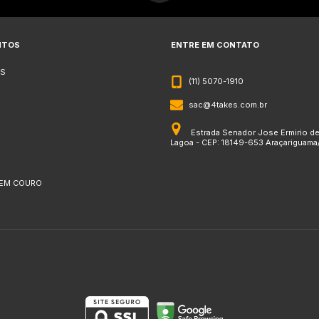
NTOS
ENTRE EM CONTATO
S
(11) 5070-1910
sac@4takes.com.br
Estrada Senador Jose Ermirio d
Lagoa - CEP: 18149-653 Araçariguama
 EM COURO