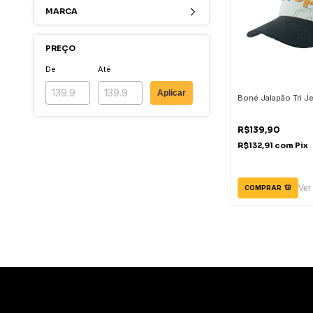
MARCA
PREÇO
De
Até
Aplicar
Boné Jalapão Tri J
R$139,90
R$132,91
com
Pix
Ver
COMPRAR