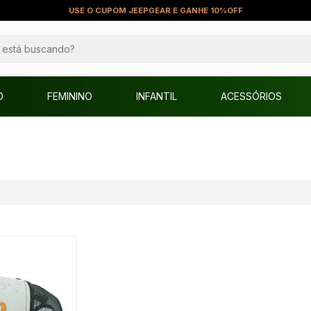
USE O CUPOM JEEPGEAR E GANHE 10%OFF
O
FEMININO
INFANTIL
ACESSÓRIOS